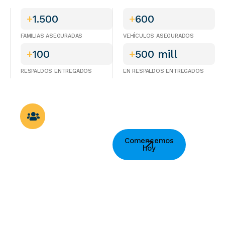
+
1.500
+
600
FAMILIAS ASEGURADAS
VEHÍCULOS ASEGURADOS
+
100
+
500 mill
RESPALDOS ENTREGADOS
EN RESPALDOS ENTREGADOS
Juntos,
Comencemos
construimos la
hoy
tranquilidad que
tu familia
merece.