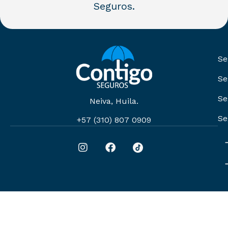
Seguros.
Se
Se
Se
Neiva, Huila.
Se
+57 (310) 807 0909